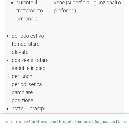
durante il
vene (superficiali, giunzionali o
trattamento
profonde).
ormonale
periodo estivo -
temperature
elevate
posizione - stare
seduti e in piedi
per lunghi
periodi senza
cambiare
posizione
notte - i crampi
agli arti inferiori
Scroll mouse
Caratteristiche
Progetti
Sintomi
Diagnostica
Corso
si verificano