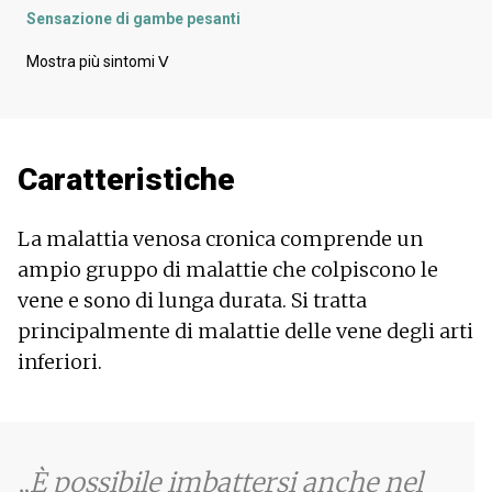
Sensazione di gambe pesanti
Perdita dei peli pubici
Mostra più sintomi
ᐯ
Dolore agli arti
Dolore ai piedi
Iperpigmentazione
Cicatrici
Caratteristiche
Pelle blu
Bagnare la pelle
Rigidità muscolare
La malattia venosa cronica comprende un
Gonfiore degli arti
ampio gruppo di malattie che colpiscono le
L'isola
vene e sono di lunga durata. Si tratta
Debolezza muscolare
Crampi muscolari
principalmente di malattie delle vene degli arti
Prurito alla pelle
inferiori.
Stanchezza
Ulcera
Pelle arrossata
È possibile imbattersi anche nel