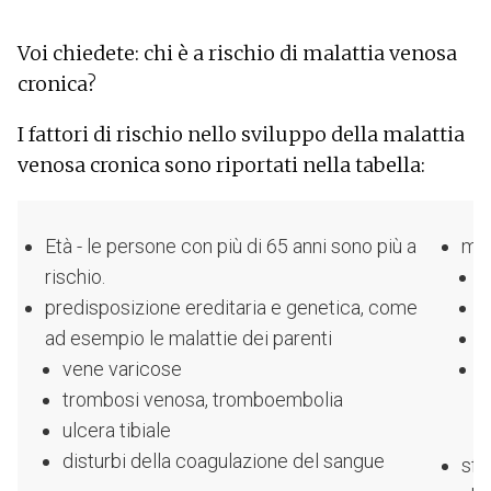
Voi chiedete: chi è a rischio di malattia venosa
cronica?
I fattori di rischio nello sviluppo della malattia
venosa cronica sono riportati nella tabella:
Età - le persone con più di 65 anni sono più a
man
rischio.
s
predisposizione ereditaria e genetica, come
l
ad esempio le malattie dei parenti
l
vene varicose
s
trombosi venosa, tromboembolia
l
ulcera tibiale
disturbi della coagulazione del sangue
sfo