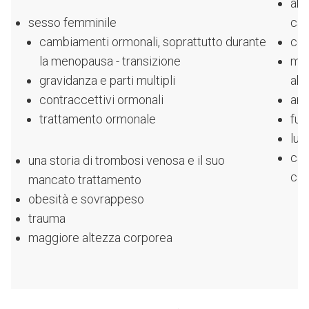
abit
sesso femminile
cal
cambiamenti ormonali, soprattutto durante
cos
la menopausa - transizione
man
gravidanza e parti multipli
abi
contraccettivi ormonali
amb
trattamento ormonale
fu
lun
cam
una storia di trombosi venosa e il suo
cit
mancato trattamento
obesità e sovrappeso
trauma
maggiore altezza corporea