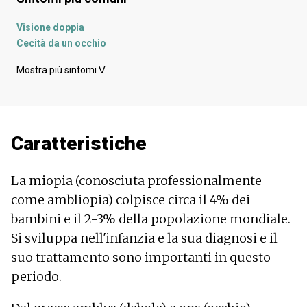
Visione doppia
Cecità da un occhio
Palpebre cadenti
Mostra più sintomi
ᐯ
Socchiudere gli occhi
Ansia
Perdita del campo visivo
Visione offuscata
Caratteristiche
Deterioramento della vista
La miopia (conosciuta professionalmente
come ambliopia) colpisce circa il 4% dei
bambini e il 2-3% della popolazione mondiale.
Si sviluppa nell'infanzia e la sua diagnosi e il
suo trattamento sono importanti in questo
periodo.