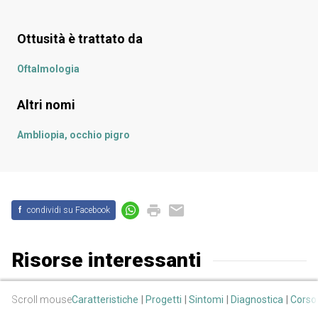
Ottusità
è trattato da
Oftalmologia
Altri nomi
Ambliopia, occhio pigro
f
condividi su Facebook
Risorse interessanti
webnoviny.sk
- Video: la realtà virtuale aiuta a curare l'ottusità
Scroll mouse
Caratteristiche
Progetti
Sintomi
Diagnostica
Corso