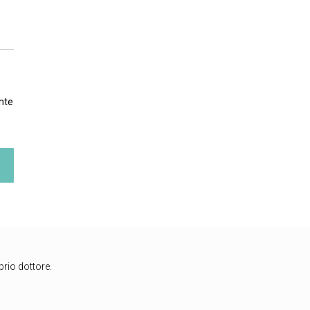
nte
prio dottore.