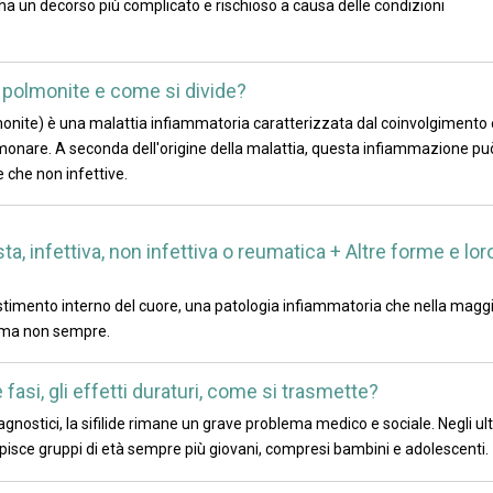
i ha un decorso più complicato e rischioso a causa delle condizioni
a polmonite e come si divide?
nite) è una malattia infiammatoria caratterizzata dal coinvolgimento 
onare. A seconda dell'origine della malattia, questa infiammazione pu
 che non infettive.
, infettiva, non infettiva o reumatica + Altre forme e lor
estimento interno del cuore, una patologia infiammatoria che nella magg
a, ma non sempre.
le fasi, gli effetti duraturi, come si trasmette?
iagnostici, la sifilide rimane un grave problema medico e sociale. Negli ul
pisce gruppi di età sempre più giovani, compresi bambini e adolescenti.