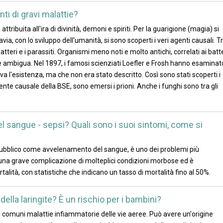
nti di gravi malattie?
attribuita all'ira di divinità, demoni e spiriti. Per la guarigione (magia) si
via, con lo sviluppo dell'umanità, si sono scoperti i veri agenti causali. Tr
atteri e i parassiti. Organismi meno noti e molto antichi, correlati ai batte
ne è ambigua. Nel 1897, i famosi scienziati Loefler e Frosh hanno esaminat
a l'esistenza, ma che non era stato descritto. Così sono stati scoperti i
gente causale della BSE, sono emersi i prioni. Anche i funghi sono tra gli
 sangue - sepsi? Quali sono i suoi sintomi, come si
ubblico come avvelenamento del sangue, è uno dei problemi più
 una grave complicazione di molteplici condizioni morbose ed è
talità, con statistiche che indicano un tasso di mortalità fino al 50%.
 della laringite? È un rischio per i bambini?
 più comuni malattie infiammatorie delle vie aeree. Può avere un'origine