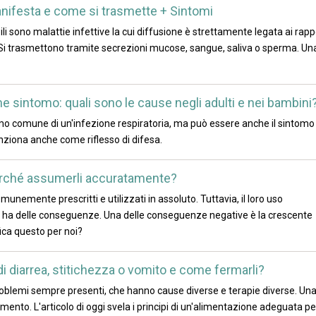
anifesta e come si trasmette + Sintomi
i sono malattie infettive la cui diffusione è strettamente legata ai rapp
i. Si trasmettono tramite secrezioni mucose, sangue, saliva o sperma. Un
sintomo: quali sono le cause negli adulti e nei bambini
mo comune di un'infezione respiratoria, ma può essere anche il sintomo 
nziona anche come riflesso di difesa.
 perché assumerli accuratamente?
comunemente prescritti e utilizzati in assoluto. Tuttavia, il loro uso
so, ha delle conseguenze. Una delle conseguenze negative è la crescente
fica questo per noi?
 di diarrea, stitichezza o vomito e come fermarli?
roblemi sempre presenti, che hanno cause diverse e terapie diverse. Un
mento. L'articolo di oggi svela i principi di un'alimentazione adeguata pe