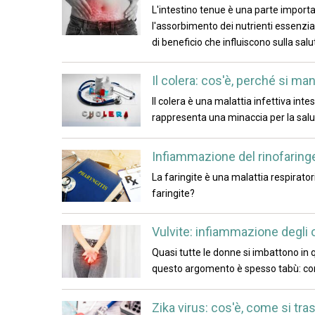
L'intestino tenue è una parte import
l'assorbimento dei nutrienti essenziali
di beneficio che influiscono sulla salu
Il colera: cos'è, perché si m
Il colera è una malattia infettiva int
rappresenta una minaccia per la salut
Infiammazione del rinofaringe, 
La faringite è una malattia respirato
faringite?
Vulvite: infiammazione degli 
Quasi tutte le donne si imbattono in 
questo argomento è spesso tabù: come
Zika virus: cos'è, come si tra