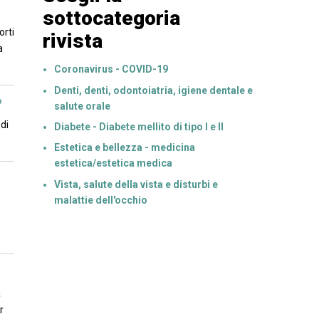
sottocategoria
orti
rivista
a
Coronavirus - COVID-19
Denti, denti, odontoiatria, igiene dentale e
?
salute orale
di
Diabete - Diabete mellito di tipo I e II
Estetica e bellezza - medicina
estetica/estetica medica
Vista, salute della vista e disturbi e
malattie dell'occhio
a
r