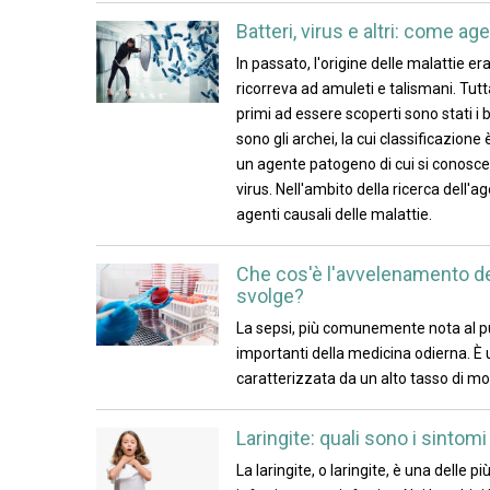
Batteri, virus e altri: come age
In passato, l'origine delle malattie era 
ricorreva ad amuleti e talismani. Tutta
primi ad essere scoperti sono stati i b
sono gli archei, la cui classificazio
un agente patogeno di cui si conoscev
virus. Nell'ambito della ricerca dell'a
agenti causali delle malattie.
Che cos'è l'avvelenamento del
svolge?
La sepsi, più comunemente nota al p
importanti della medicina odierna. È
caratterizzata da un alto tasso di mor
Laringite: quali sono i sintomi
La laringite, o laringite, è una delle