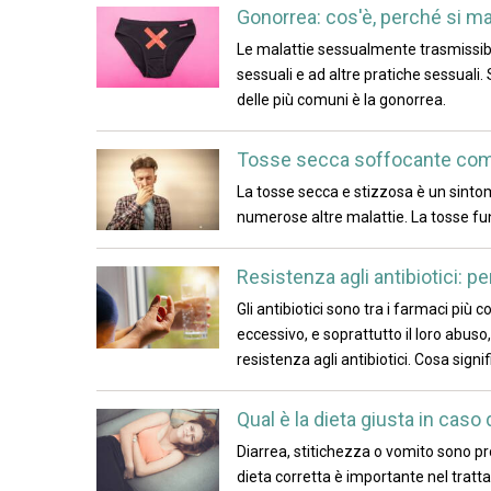
Gonorrea: cos'è, perché si m
Le malattie sessualmente trasmissibil
sessuali e ad altre pratiche sessual
delle più comuni è la gonorrea.
Tosse secca soffocante come 
La tosse secca e stizzosa è un sinto
numerose altre malattie. La tosse fu
Resistenza agli antibiotici:
Gli antibiotici sono tra i farmaci più 
eccessivo, e soprattutto il loro abu
resistenza agli antibiotici. Cosa signi
Qual è la dieta giusta in caso
Diarrea, stitichezza o vomito sono p
dieta corretta è importante nel tratta