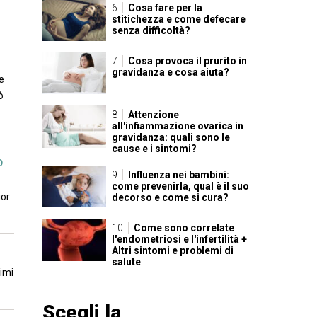
Cosa fare per la
stitichezza e come defecare
senza difficoltà?
Cosa provoca il prurito in
gravidanza e cosa aiuta?
e
ò
Attenzione
all'infiammazione ovarica in
gravidanza: quali sono le
cause e i sintomi?
o
Influenza nei bambini:
come prevenirla, qual è il suo
ior
decorso e come si cura?
Come sono correlate
l'endometriosi e l'infertilità +
Altri sintomi e problemi di
salute
timi
Scegli la