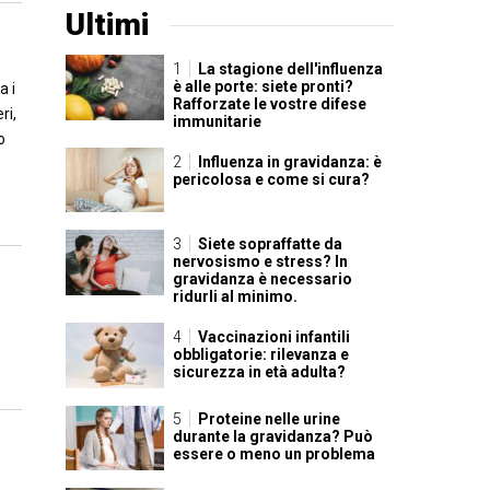
Ultimi
La stagione dell'influenza
è alle porte: siete pronti?
a i
Rafforzate le vostre difese
ri,
immunitarie
o
Influenza in gravidanza: è
pericolosa e come si cura?
Siete sopraffatte da
nervosismo e stress? In
gravidanza è necessario
ridurli al minimo.
Vaccinazioni infantili
obbligatorie: rilevanza e
sicurezza in età adulta?
Proteine nelle urine
durante la gravidanza? Può
essere o meno un problema