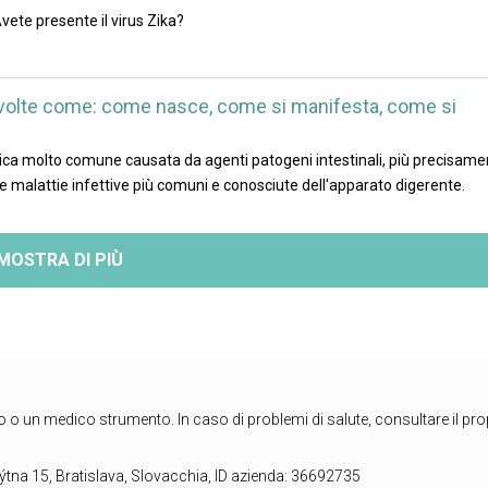
vete presente il virus Zika?
 volte come: come nasce, come si manifesta, come si
oica molto comune causata da agenti patogeni intestinali, più precisame
le malattie infettive più comuni e conosciute dell'apparato digerente.
MOSTRA DI PIÙ
o un medico strumento. In caso di problemi di salute, consultare il pro
tna 15, Bratislava, Slovacchia, ID azienda: 36692735