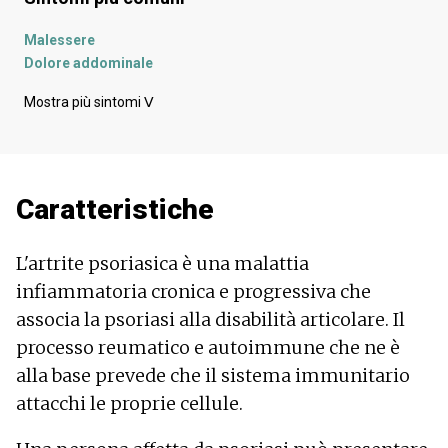
Malessere
Dolore addominale
Dolori articolari
Mostra più sintomi
ᐯ
Dolore agli arti
Dolore al fianco
Unghie deformate
Depressione - umore depresso
Caratteristiche
Unghie fragili - onicoschizia
Gonfiore degli arti
L'isola
L'artrite psoriasica è una malattia
Dita gonfie
infiammatoria cronica e progressiva che
Irritazione degli occhi
associa la psoriasi alla disabilità articolare. Il
Unghie più profonde
Mal di schiena
processo reumatico e autoimmune che ne è
Assottigliamento osseo
alla base prevede che il sistema immunitario
Pelle secca
attacchi le proprie cellule.
Debolezza muscolare
Prurito alla pelle