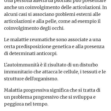
Una persona affetta da psoriasi può presentare
Prurito al cuoio capelluto
anche un coinvolgimento delle articolazioni. In
Taglio dell'occhio
Stanchezza
alcuni casi si associano problemi esterni alle
Ansia
articolazioni e alla pelle, come ad esempio il
Pressione sanguigna elevata
coinvolgimento degli occhi.
Pelle arrossata
Arrossamento delle congiuntive
Le malattie reumatiche sono associate a una
Visione offuscata
certa predisposizione genetica e alla presenza
Deterioramento della vista
di determinati anticorpi.
L'autoimmunità è il risultato di un disturbo
immunitario che attacca le cellule, i tessuti e le
strutture dell'organismo.
Malattia progressiva significa che si tratta di
un problema progressivo che si sviluppa e
peggiora nel tempo.