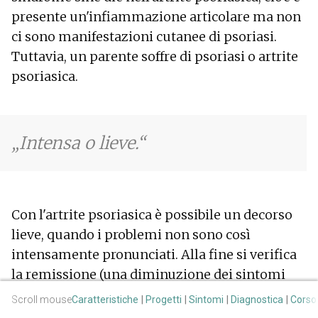
presente un'infiammazione articolare ma non
ci sono manifestazioni cutanee di psoriasi.
Tuttavia, un parente soffre di psoriasi o artrite
psoriasica.
Intensa o lieve.
Con l'artrite psoriasica è possibile un decorso
lieve, quando i problemi non sono così
intensamente pronunciati. Alla fine si verifica
la remissione (una diminuzione dei sintomi
della malattia). Questo periodo di relativa
Scroll mouse
Caratteristiche
Progetti
Sintomi
Diagnostica
Corso
assenza di artrite psoriasica è seguito da una