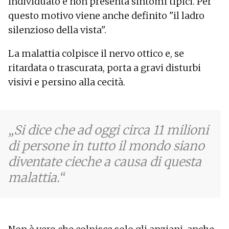
individuato e non presenta sintomi tipici. Per
Visione offuscata
questo motivo viene anche definito "il ladro
Deterioramento della vista
silenzioso della vista".
La malattia colpisce il nervo ottico e, se
ritardata o trascurata, porta a gravi disturbi
visivi e persino alla cecità.
Si dice che ad oggi circa 11 milioni
di persone in tutto il mondo siano
diventate cieche a causa di questa
malattia.