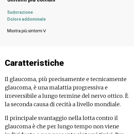
Sudorazione
Dolore addominale
Mal di testa
Mostra più sintomi
ᐯ
Dolore all'occhio
Sensibilità alla luce
Nausea
Testa che gira
Caratteristiche
Visione doppia
Scintille davanti agli occhi
Cecità da un occhio
Il glaucoma, più precisamente e tecnicamente
Irritazione degli occhi
glaucoma, è una malattia progressiva e
Cecità
irreversibile a lungo termine del nervo ottico. È
Battito cardiaco rallentato
Pressione nell'occhio
la seconda causa di cecità a livello mondiale.
Stanchezza
Vomito
Il principale svantaggio nella lotta contro il
Perdita del campo visivo
glaucoma è che per lungo tempo non viene
Arrossamento delle congiuntive