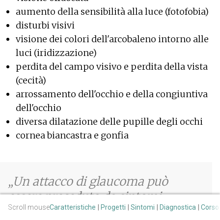
aumento della sensibilità alla luce (fotofobia)
disturbi visivi
visione dei colori dell'arcobaleno intorno alle
luci (iridizzazione)
perdita del campo visivo e perdita della vista
(cecità)
arrossamento dell'occhio e della congiuntiva
dell'occhio
diversa dilatazione delle pupille degli occhi
cornea biancastra e gonfia
Un attacco di glaucoma può
essere preceduto da sintomi
Scroll mouse
Caratteristiche
Progetti
Sintomi
Diagnostica
Corso
sottosoglia, anche per diversi