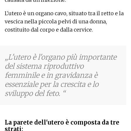
Disturbi del ciclo mestruale
Perdite maleodoranti dalla vagina
L'utero è un organo cavo, situato tra il retto e la
Debolezza muscolare
vescica nella piccola pelvi di una donna,
Stanchezza
costituito dal corpo e dalla cervice.
Perdite vaginali
Winterreise
Sanguinamento mestruale prolungato
Frequenza cardiaca accelerata
L'utero è l'organo più importante
del sistema riproduttivo
femminile e in gravidanza è
essenziale per la crescita e lo
sviluppo del feto.
La parete dell'utero è composta da tre
strati: