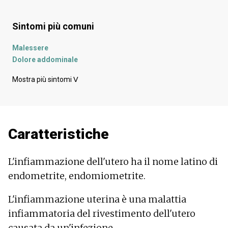
Sintomi più comuni
Malessere
Dolore addominale
Dolore al retto
Mostra più sintomi
ᐯ
Dolore durante le mestruazioni
Dolore durante le feci
Dolore al basso ventre
Dolore all'inguine
Caratteristiche
Dolore durante la minzione
Febbre
Aumento della temperatura corporea
L'infiammazione dell'utero ha il nome latino di
Nausea
endometrite, endomiometrite.
Costipazione
Flatulenza - gonfiore
L'infiammazione uterina è una malattia
Gonfiore - flatulenza
infiammatoria del rivestimento dell'utero
Indigestione
Pressione sanguigna bassa
causata da un'infezione.