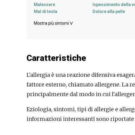
Malessere
Ispessimento della v
Mal di testa
Dolore alla pelle
Crampi all'addome
Spiritualità
Mostra più sintomi
ᐯ
Sfogo
Pelle blu
Nausea
Pressione sanguigna
Palpebra gonfia
Petechie
Germogli
Taglio dell'occhio
Caratteristiche
Prurito all'occhio
Pressione sul petto
Tremori
Stanchezza
L'allergia è una reazione difensiva esage
Arrossamento delle
Winterreise
congiuntive
fattore esterno, chiamato allergene. La r
Aumento della lacrimazione
principalmente dal modo in cui l'allergen
Eziologia, sintomi, tipi di allergie e alle
informazioni interessanti sono riportate n