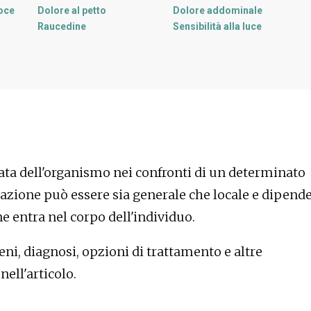
oce
Dolore al petto
Dolore addominale
Raucedine
Sensibilità alla luce
Depressione - umore
Diarrea
depresso
Sudorazione
Indigestione
 bassa
Gonfiore degli arti
L'isola
Naso pieno
Irritazione degli occhi
Bocca secca
Prurito alla pelle
Testa che gira
Tremore
Vomito
Pelle arrossata
rata dell'organismo nei confronti di un determinato
Frequenza cardiaca
Aumento della produzione
accelerata
di saliva
eazione può essere sia generale che locale e dipend
e entra nel corpo dell'individuo.
rgeni, diagnosi, opzioni di trattamento e altre
ell'articolo.