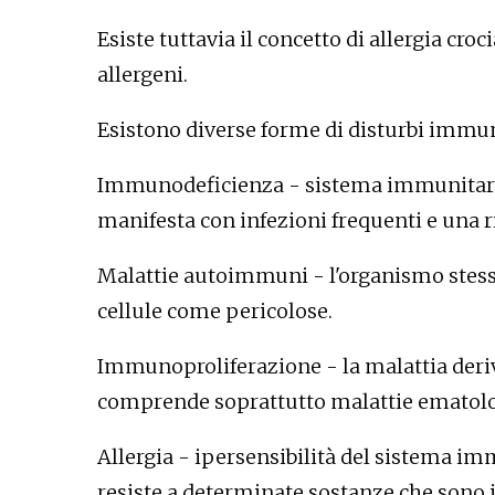
Esiste tuttavia il concetto di allergia cro
allergeni.
Esistono diverse forme di disturbi immunit
Immunodeficienza - sistema immunitario 
manifesta con infezioni frequenti e una r
Malattie autoimmuni - l'organismo stesso
cellule come pericolose.
Immunoproliferazione - la malattia deriv
comprende soprattutto malattie ematolo
Allergia - ipersensibilità del sistema im
resiste a determinate sostanze che sono 