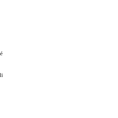
hé
li