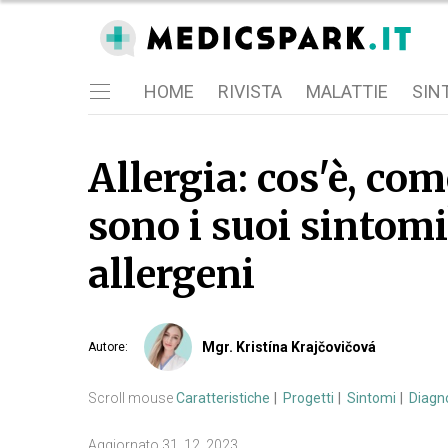
HOME
RIVISTA
MALATTIE
SIN
Allergia: cos'è, com
sono i suoi sintomi?
allergeni
Mgr. Kristína Krajčovičová
Autore
:
Scroll mouse
Caratteristiche
Progetti
Sintomi
Diagn
Aggiornato
31. 12. 2023