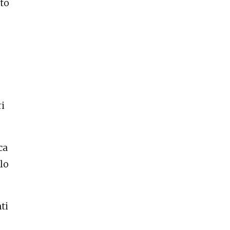
nto
ri
ca
 lo
ti