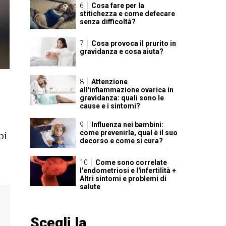
Cosa fare per la
stitichezza e come defecare
senza difficoltà?
Cosa provoca il prurito in
gravidanza e cosa aiuta?
Attenzione
all'infiammazione ovarica in
gravidanza: quali sono le
cause e i sintomi?
Influenza nei bambini:
come prevenirla, qual è il suo
pi
decorso e come si cura?
Come sono correlate
l'endometriosi e l'infertilità +
Altri sintomi e problemi di
salute
Scegli la