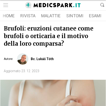
HOME
RIVISTA
MALATTIE
SINTOMI
ESAMI
Brufoli: eruzioni cutanee come
brufoli o orticaria e il motivo
della loro comparsa?
Bc. Lukáš Tóth
Autore
:
Aggiornato
23. 12. 2023