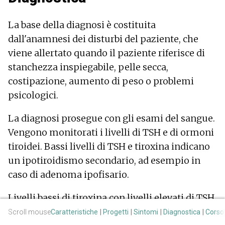
La base della diagnosi è costituita
dall'anamnesi dei disturbi del paziente, che
viene allertato quando il paziente riferisce di
stanchezza inspiegabile, pelle secca,
costipazione, aumento di peso o problemi
psicologici.
La diagnosi prosegue con gli esami del sangue.
Vengono monitorati i livelli di TSH e di ormoni
tiroidei. Bassi livelli di TSH e tiroxina indicano
un ipotiroidismo secondario, ad esempio in
caso di adenoma ipofisario.
Livelli bassi di tiroxina con livelli elevati di TSH
sono indicativi di ipotiroidismo primario, cioè
Scroll mouse
Caratteristiche
Progetti
Sintomi
Diagnostica
Corso