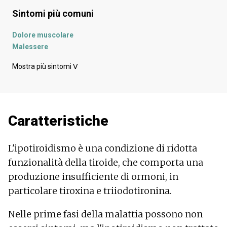
Sintomi più comuni
Dolore muscolare
Malessere
Ispessimento della voce
Mostra più sintomi
ᐯ
Dolore addominale
Dolori articolari
Raucedine
Spiritualità
Caratteristiche
Costipazione
Depressione - umore depresso
Unghie fragili - onicoschizia
L'ipotiroidismo è una condizione di ridotta
Capelli fragili
funzionalità della tiroide, che comporta una
Aumento di peso
produzione insufficiente di ormoni, in
Rigidità muscolare
Perdita di capelli - caduta eccessiva di capelli
particolare tiroxina e triiodotironina.
Gonfiore degli arti
L'isola
Nelle prime fasi della malattia possono non
Palpebra gonfia