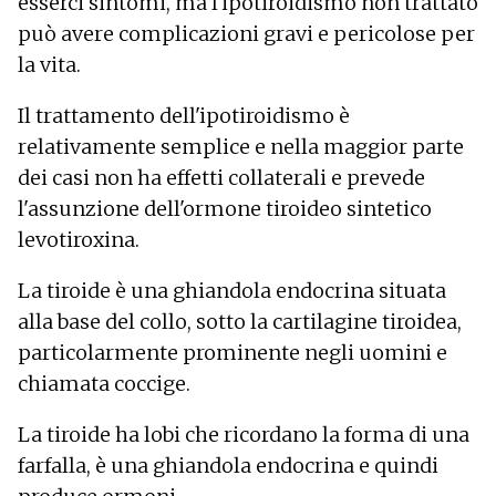
esserci sintomi, ma l'ipotiroidismo non trattato
Crescita lenta delle unghie
può avere complicazioni gravi e pericolose per
Disfunzione erettile
la vita.
Disturbi del ciclo mestruale
Disturbi della memoria
Il trattamento dell'ipotiroidismo è
Battito cardiaco rallentato
Pelle secca
relativamente semplice e nella maggior parte
Debolezza muscolare
dei casi non ha effetti collaterali e prevede
Stanchezza
l'assunzione dell'ormone tiroideo sintetico
Pressione sanguigna elevata
levotiroxina.
Allargamento del cuore
La tiroide è una ghiandola endocrina situata
alla base del collo, sotto la cartilagine tiroidea,
particolarmente prominente negli uomini e
chiamata coccige.
La tiroide ha lobi che ricordano la forma di una
farfalla, è una ghiandola endocrina e quindi